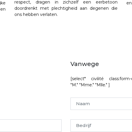
respect, dragen in zichzelf een eerbetoon
jke
en
doordrenkt met plechtigheid aan degenen die
een
ons hebben verlaten.
Vanwege
[select* civilité class:form-
"M." "Mme." "Mlle." ]