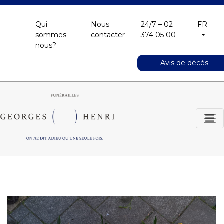
Qui
Nous
24/7 – 02
FR
sommes
contacter
374 05 00
nous?
Avis de décès