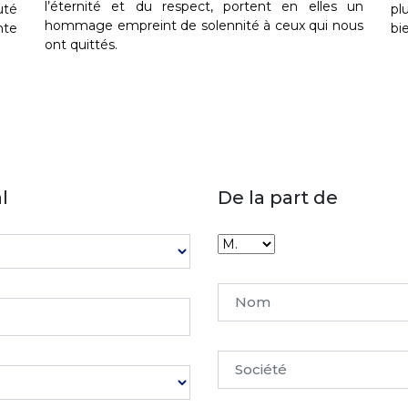
l’éternité et du respect, portent en elles un
uté
pl
hommage empreint de solennité à ceux qui nous
nte
bi
ont quittés.
l
De la part de