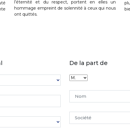
l’éternité et du respect, portent en elles un
uté
pl
hommage empreint de solennité à ceux qui nous
nte
bi
ont quittés.
l
De la part de