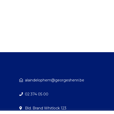
alaindelophem@georgeshenri.be
02 374 05 00
Bld. Brand Whitlock 123