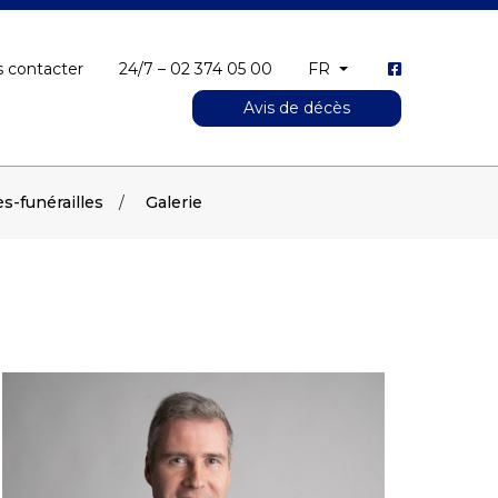
 contacter
24/7 – 02 374 05 00
FR
Avis de décès
s-funérailles
Galerie