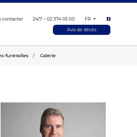
 contacter
24/7 – 02 374 05 00
FR
Avis de décès
s-funérailles
Galerie