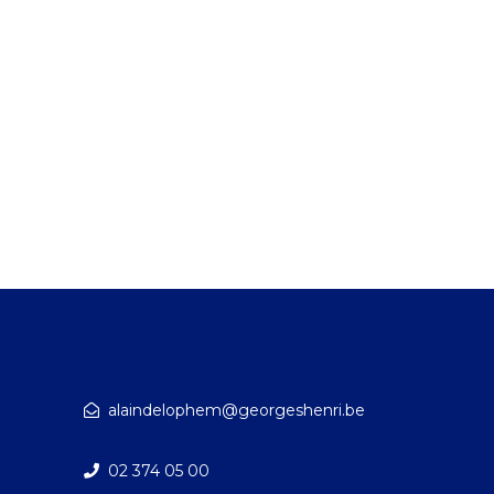
alaindelophem@georgeshenri.be
02 374 05 00