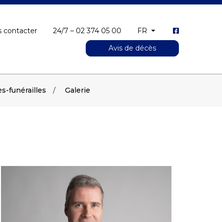
 contacter
24/7 – 02 374 05 00
FR
Avis de décès
s-funérailles
Galerie