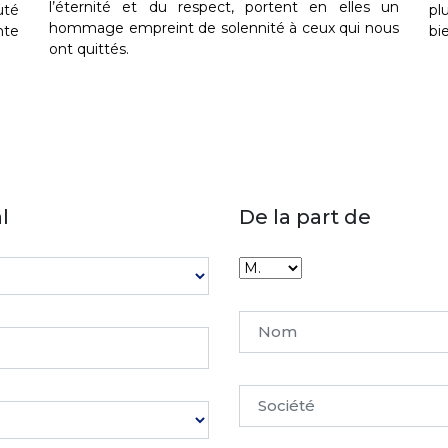
l’éternité et du respect, portent en elles un
uté
pl
hommage empreint de solennité à ceux qui nous
nte
bi
ont quittés.
l
De la part de