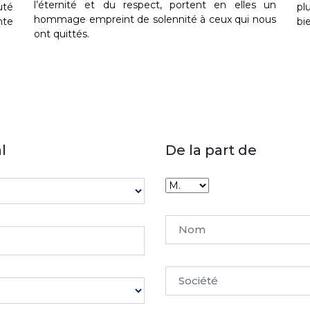
l’éternité et du respect, portent en elles un
uté
pl
hommage empreint de solennité à ceux qui nous
nte
bi
ont quittés.
l
De la part de