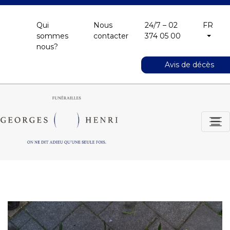
Qui
Nous
24/7 – 02
FR
sommes
contacter
374 05 00
nous?
Avis de décès