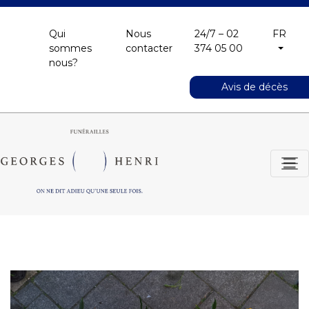
Qui
Nous
24/7 – 02
FR
sommes
contacter
374 05 00
nous?
Avis de décès