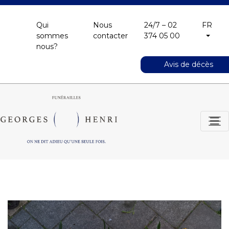
Qui
Nous
24/7 – 02
FR
sommes
contacter
374 05 00
nous?
Avis de décès