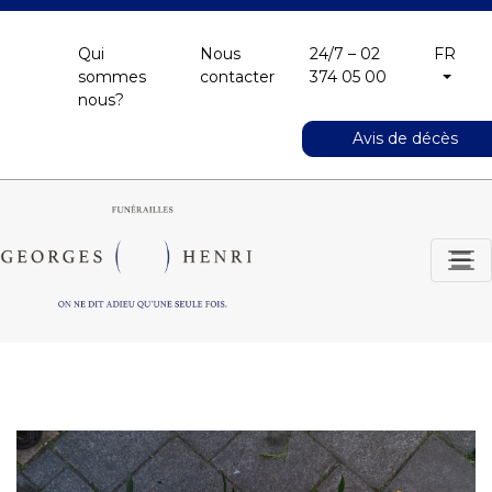
Qui
Nous
24/7 – 02
FR
sommes
contacter
374 05 00
nous?
Avis de décès